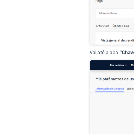
Vai até a aba
“Chav