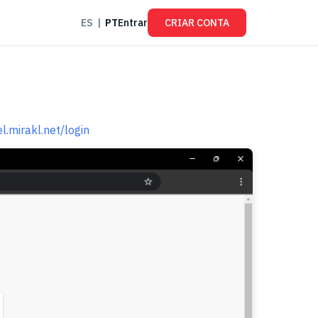
ES
|
PT
Entrar
CRIAR CONTA
l.mirakl.net/login