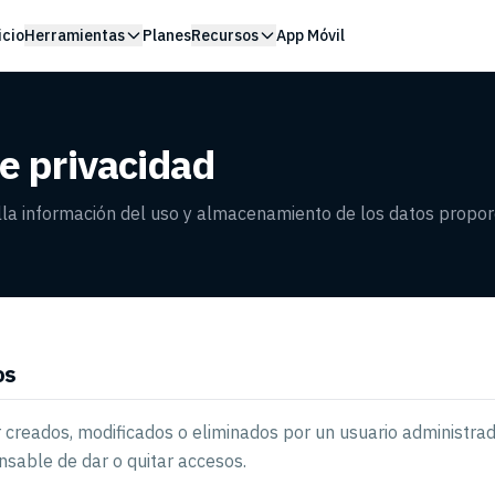
icio
Herramientas
Planes
Recursos
App Móvil
de privacidad
lla información del uso y almacenamiento de los datos propor
os
 creados, modificados o eliminados por un usuario administrad
sable de dar o quitar accesos.