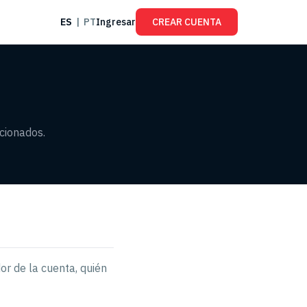
ES
|
PT
Ingresar
CREAR CUENTA
cionados.
or de la cuenta, quién