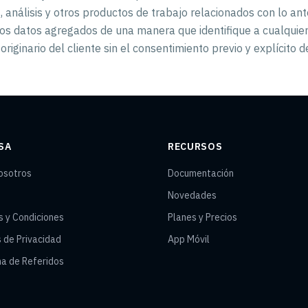
 análisis y otros productos de trabajo relacionados con lo ant
chos datos agregados de una manera que identifique a cualquier
riginario del cliente sin el consentimiento previo y explícito de
SA
RECURSOS
osotros
Documentación
Novedades
s y Condiciones
Planes y Precios
s de Privacidad
App Móvil
a de Referidos