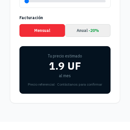
Facturación
Mensual
Anual
-20%
Tu precio estimado
1.9 UF
al mes
Precio referencial · Contáctanos para confirmar