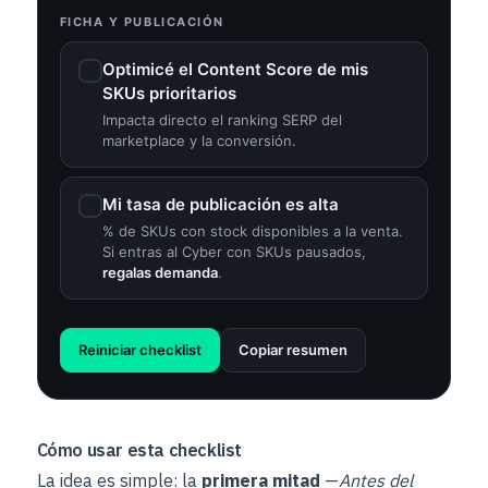
FICHA Y PUBLICACIÓN
Optimicé el Content Score de mis
SKUs prioritarios
Impacta directo el ranking SERP del
marketplace y la conversión.
Mi tasa de publicación es alta
% de SKUs con stock disponibles a la venta.
Si entras al Cyber con SKUs pausados,
regalas demanda
.
Reiniciar checklist
Copiar resumen
Cómo usar esta checklist
La idea es simple: la
primera mitad
—
Antes del