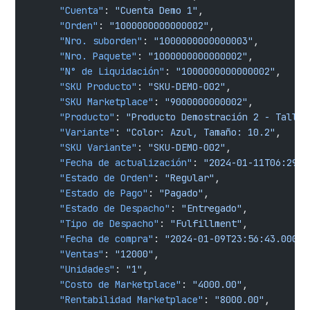
      "Cuenta"
: 
"Cuenta Demo 1"
,
      "Orden"
: 
"1000000000000002"
,
      "Nro. suborden"
: 
"1000000000000003"
,
      "Nro. Paquete"
: 
"1000000000000002"
,
      "N° de Liquidación"
: 
"1000000000000002"
,
      "SKU Producto"
: 
"SKU-DEMO-002"
,
      "SKU Marketplace"
: 
"9000000000002"
,
      "Producto"
: 
"Producto Demostración 2 - Talla:
      "Variante"
: 
"Color: Azul, Tamaño: 10.2"
,
      "SKU Variante"
: 
"SKU-DEMO-002"
,
      "Fecha de actualización"
: 
"2024-01-11T06:29:1
      "Estado de Orden"
: 
"Regular"
,
      "Estado de Pago"
: 
"Pagado"
,
      "Estado de Despacho"
: 
"Entregado"
,
      "Tipo de Despacho"
: 
"Fulfillment"
,
      "Fecha de compra"
: 
"2024-01-09T23:56:43.000"
,
      "Ventas"
: 
"12000"
,
      "Unidades"
: 
"1"
,
      "Costo de Marketplace"
: 
"4000.00"
,
      "Rentabilidad Marketplace"
: 
"8000.00"
,