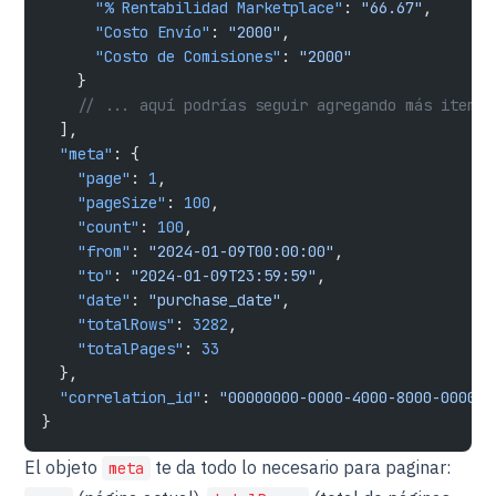
      "% Rentabilidad Marketplace"
: 
"66.67"
,
      "Costo Envío"
: 
"2000"
,
      "Costo de Comisiones"
: 
"2000"
    }
    // ... aquí podrías seguir agregando más items 
  ],
  "meta"
: {
    "page"
: 
1
,
    "pageSize"
: 
100
,
    "count"
: 
100
,
    "from"
: 
"2024-01-09T00:00:00"
,
    "to"
: 
"2024-01-09T23:59:59"
,
    "date"
: 
"purchase_date"
,
    "totalRows"
: 
3282
,
    "totalPages"
: 
33
  },
  "correlation_id"
: 
"00000000-0000-4000-8000-000000
}
El objeto
te da todo lo necesario para paginar:
meta