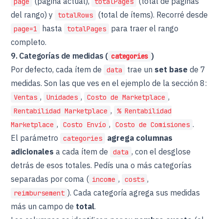
(página actual),
(total de páginas
page
totalPages
del rango) y
(total de ítems). Recorré desde
totalRows
hasta
para traer el rango
page=1
totalPages
completo.
9. Categorías de medidas (
)
categories
Por defecto, cada ítem de
trae un
set base
de 7
data
medidas. Son las que ves en el ejemplo de la sección 8:
,
,
,
Ventas
Unidades
Costo de Marketplace
,
Rentabilidad Marketplace
% Rentabilidad
,
,
.
Marketplace
Costo Envío
Costo de Comisiones
El parámetro
agrega columnas
categories
adicionales
a cada ítem de
, con el desglose
data
detrás de esos totales. Pedís una o más categorías
separadas por coma (
,
,
income
costs
). Cada categoría agrega sus medidas
reimbursement
más un campo de
total
.