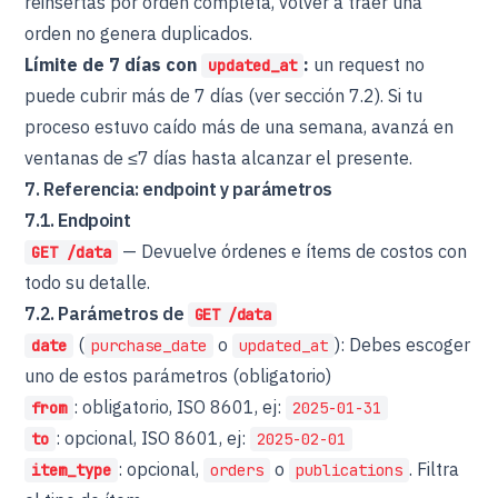
reinsertás por orden completa, volver a traer una
orden no genera duplicados.
Límite de 7 días con
:
un request no
updated_at
puede cubrir más de 7 días (ver sección 7.2). Si tu
proceso estuvo caído más de una semana, avanzá en
ventanas de ≤7 días hasta alcanzar el presente.
7. Referencia: endpoint y parámetros
7.1. Endpoint
— Devuelve órdenes e ítems de costos con
GET /data
todo su detalle.
7.2. Parámetros de
GET /data
(
o
): Debes escoger
date
purchase_date
updated_at
uno de estos parámetros (obligatorio)
: obligatorio, ISO 8601, ej:
from
2025-01-31
: opcional, ISO 8601, ej:
to
2025-02-01
: opcional,
o
. Filtra
item_type
orders
publications