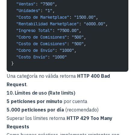
  "Ventas"
: 
"7500"
,
  "Unidades"
: 
"1"
,
  "Costo de Marketplace"
: 
"1500.00"
,
  "Rentabilidad Marketplace"
: 
"6000.00"
,
  "Ingreso Total"
: 
"7500.00"
,
  "Cobro de Comisiones"
: 
"500"
,
  "Costo de Comisiones"
: 
"500"
,
  "Cobro de Envío"
: 
"1000"
,
  "Costo Envío"
: 
"1000"
}
Una categoría no válida retorna
HTTP 400 Bad
Request
.
10. Límites de uso (Rate limits)
5 peticiones por minuto
por cuenta
5.000 peticiones por día
(recomendado)
Superar los límites retorna
HTTP 429 Too Many
Requests