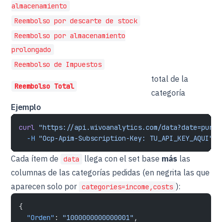
almacenamiento
Reembolso por descarte de stock
Reembolso por almacenamiento
prolongado
Reembolso de Impuestos
total de la
Reembolso Total
categoría
Ejemplo
curl
 "https://api.wivoanalytics.com/data?date=purch
  -H
 "Ocp-Apim-Subscription-Key: TU_API_KEY_AQUI"
Cada ítem de
llega con el set base
más
las
data
columnas de las categorías pedidas (en negrita las que
aparecen solo por
):
categories=income,costs
{
  "Orden"
: 
"1000000000000001"
,