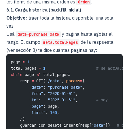
los ítems de una misma orden es
.
Orden
6.1. Carga histórica (backfill inicial)
Objetivo:
traer toda la historia disponible, una sola
vez.
Usá
y paginá hasta agotar el
date=purchase_date
rango. El campo
de la respuesta
meta.totalPages
(ver sección 8) te dice cuántas páginas hay:
page 
=
 1
total_pages 
=
 1
                      # se actualiza
while
 page 
<=
 total_pages:
    resp 
=
 GET(
"/data"
, 
params
=
{
        "date"
: 
"purchase_date"
,
        "from"
: 
"2020-01-01"
,
        "to"
:   
"2025-01-31"
,        
# hoy
        "page"
: page,
        "limit"
: 
100
,
    })
    guardar_con_delete_insert(resp[
"data"
])   
# bor