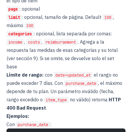
el tipo de ítem
: opcional
page
: opcional, tamaño de página. Default
,
limit
100
máximo
100
: opcional, lista separada por comas:
categories
,
,
. Agrega a la
income
costs
reimbursement
respuesta las medidas de esas categorías y su total
(ver sección 9). Si se omite, se devuelve solo el set
base
Límite de rango:
con
el rango no
date=updated_at
puede exceder 7 días. Con
, el máximo
purchase_date
depende de tu plan. Un parámetro inválido (fecha,
rango excedido o
no válido) retorna
HTTP
item_type
400 Bad Request
.
Ejemplos:
Con
:
purchase_date