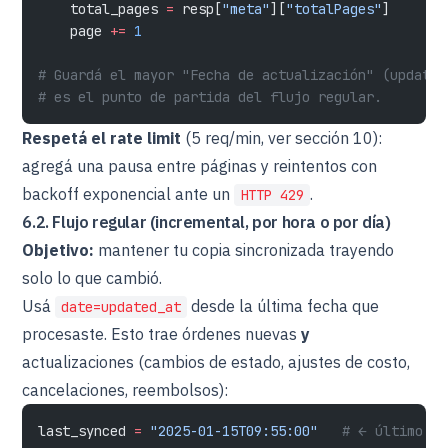
    total_pages 
=
 resp[
"meta"
][
"totalPages"
]
    page 
+=
 1
# Guardá el mayor "Fecha de actualización" (updated
# es el punto de partida del flujo regular.
Respetá el rate limit
(5 req/min, ver sección 10):
agregá una pausa entre páginas y reintentos con
backoff exponencial ante un
.
HTTP 429
6.2. Flujo regular (incremental, por hora o por día)
Objetivo:
mantener tu copia sincronizada trayendo
solo lo que cambió.
Usá
desde la última fecha que
date=updated_at
procesaste. Esto trae órdenes nuevas
y
actualizaciones (cambios de estado, ajustes de costo,
cancelaciones, reembolsos):
last_synced 
=
 "2025-01-15T09:55:00"
   # ← último up