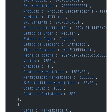
      "SKU Producto"
: 
"SKU-DEMO-001"
,
      "SKU Marketplace"
: 
"9000000000001"
,
      "Producto"
: 
"Producto Demostración 1 - Talla:
      "Variante"
: 
"Talla: L"
,
      "SKU Variante"
: 
"SKU-DEMO-001"
,
      "Fecha de actualización"
: 
"2024-01-11T06:26:2
      "Estado de Orden"
: 
"Regular"
,
      "Estado de Pago"
: 
"Pagado"
,
      "Estado de Despacho"
: 
"Entregado"
,
      "Tipo de Despacho"
: 
"No Fulfillment"
,
      "Fecha de compra"
: 
"2024-01-09T23:56:56.000"
,
      "Ventas"
: 
"7500"
,
      "Unidades"
: 
"1"
,
      "Costo de Marketplace"
: 
"1500.00"
,
      "Rentabilidad Marketplace"
: 
"6000.00"
,
      "% Rentabilidad Marketplace"
: 
"80.00"
,
      "Costo Envío"
: 
"1000"
,
      "Costo de Comisiones"
: 
"500"
    },
    {
      "Canal"
: 
"Marketplace A"
,