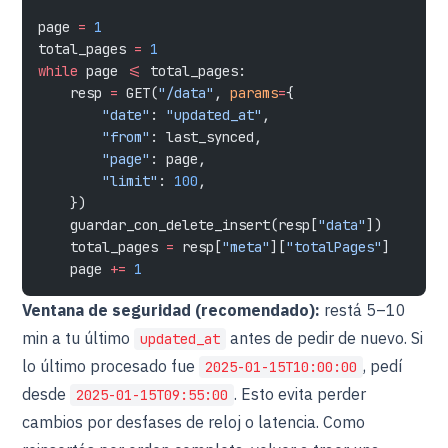
page 
=
 1
total_pages 
=
 1
while
 page 
<=
 total_pages:
    resp 
=
 GET(
"/data"
, 
params
=
{
        "date"
: 
"updated_at"
,
        "from"
: last_synced,
        "page"
: page,
        "limit"
: 
100
,
    })
    guardar_con_delete_insert(resp[
"data"
])
    total_pages 
=
 resp[
"meta"
][
"totalPages"
]
    page 
+=
 1
Ventana de seguridad (recomendado):
restá 5–10
min a tu último
antes de pedir de nuevo. Si
updated_at
lo último procesado fue
, pedí
2025-01-15T10:00:00
desde
. Esto evita perder
2025-01-15T09:55:00
cambios por desfases de reloj o latencia. Como