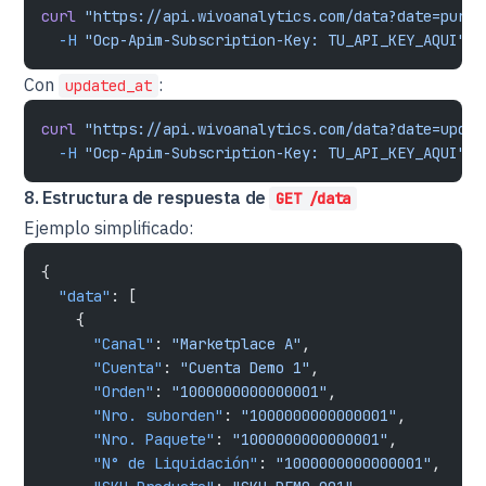
curl
 "https://api.wivoanalytics.com/data?date=purch
  -H
 "Ocp-Apim-Subscription-Key: TU_API_KEY_AQUI"
Con
:
updated_at
curl
 "https://api.wivoanalytics.com/data?date=updat
  -H
 "Ocp-Apim-Subscription-Key: TU_API_KEY_AQUI"
8. Estructura de respuesta de
GET /data
Ejemplo simplificado:
{
  "data"
: [
    {
      "Canal"
: 
"Marketplace A"
,
      "Cuenta"
: 
"Cuenta Demo 1"
,
      "Orden"
: 
"1000000000000001"
,
      "Nro. suborden"
: 
"1000000000000001"
,
      "Nro. Paquete"
: 
"1000000000000001"
,
      "N° de Liquidación"
: 
"1000000000000001"
,