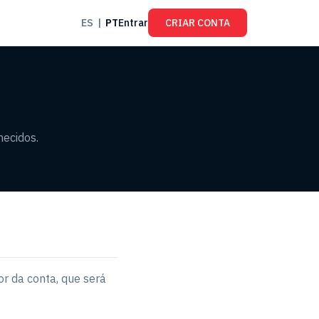
ES
|
PT
Entrar
CRIAR CONTA
necidos.
or da conta, que será