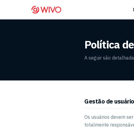
Política d
A seguir são detalhad
Gestão de usuári
Os usuários devem ser 
totalmente responsáve