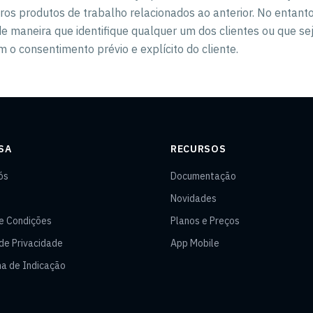
ros produtos de trabalho relacionados ao anterior. No entanto,
e maneira que identifique qualquer um dos clientes ou que sej
em o consentimento prévio e explícito do cliente.
SA
RECURSOS
ós
Documentação
Novidades
e Condições
Planos e Preços
 de Privacidade
App Mobile
a de Indicação