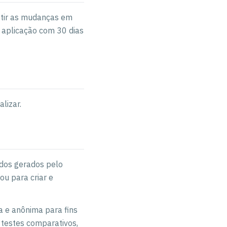
letir as mudanças em
a aplicação com 30 dias
lizar.
ados gerados pelo
ou para criar e
a e anônima para fins
s, testes comparativos,