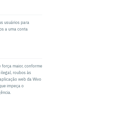
us usuários para
dos a uma conta
e força maior, conforme
 ilegal, roubos às
 aplicação web da Wivo
 que impeça o
ência.