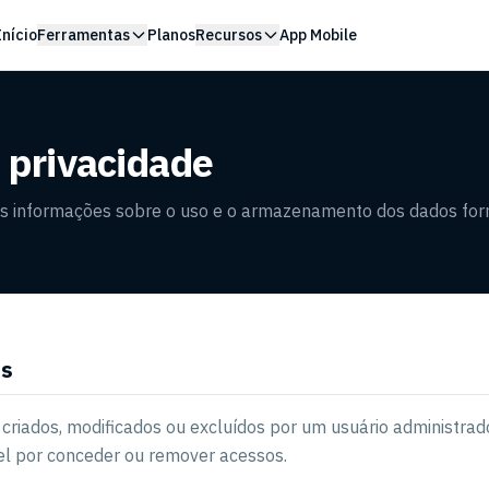
Início
Ferramentas
Planos
Recursos
App Mobile
e privacidade
as informações sobre o uso e o armazenamento dos dados for
os
criados, modificados ou excluídos por um usuário administrad
l por conceder ou remover acessos.