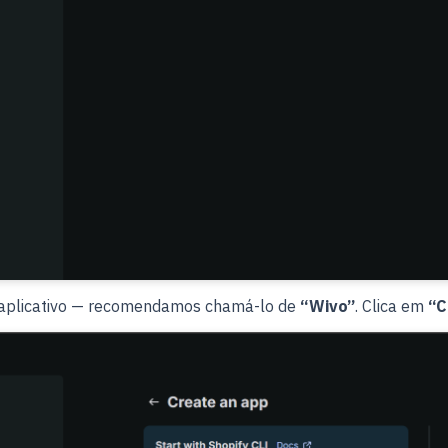
 aplicativo — recomendamos chamá-lo de
“Wivo”
. Clica em
“C