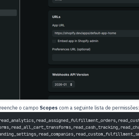
preenche o campo
Scopes
com a seguinte lista de permissões
read_analytics,read_assigned_fulfillment_orders,read_cus
orms,read_all_cart_transforms,read_cash_tracking,read_ch
anding_settings,read_companies,read_custom_fulfillment_s