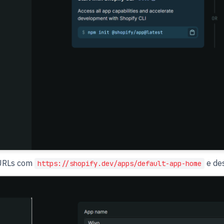
URLs com
e de
https://shopify.dev/apps/default-app-home