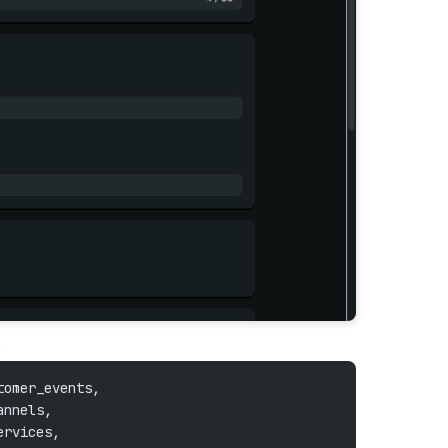
:
tomer_events,
annels,
ervices,