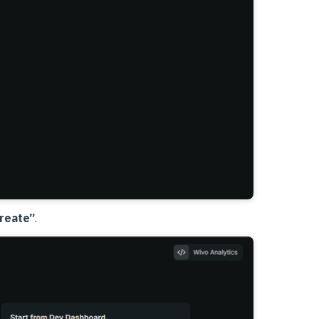
reate”
.