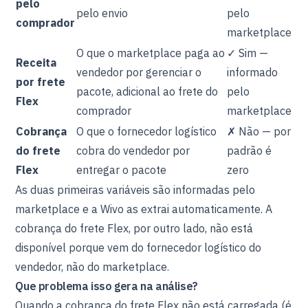
pelo
pelo envio
pelo
comprador
marketplace
O que o marketplace paga ao
✓ Sim —
Receita
vendedor por gerenciar o
informado
por frete
pacote, adicional ao frete do
pelo
Flex
comprador
marketplace
Cobrança
O que o fornecedor logístico
✗ Não — por
do frete
cobra do vendedor por
padrão é
Flex
entregar o pacote
zero
As duas primeiras variáveis são informadas pelo
marketplace e a Wivo as extrai automaticamente. A
cobrança do frete Flex, por outro lado, não está
disponível porque vem do fornecedor logístico do
vendedor, não do marketplace.
Que problema isso gera na análise?
Quando a cobrança do frete Flex não está carregada (é