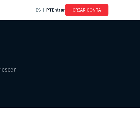
ES
|
PT
Entrar
CRIAR CONTA
rescer