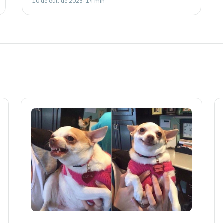
10 de out. de 2023
· 14 min
artigos esportivos. Pedro contou as origens da
empresa, como foram ganhando experiência nos
marketplaces e os desafios que tiveram que
enfrentar em meio à pandemia.