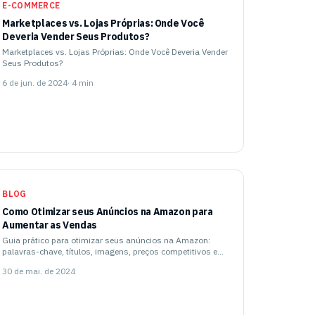
E-COMMERCE
Marketplaces vs. Lojas Próprias: Onde Você
Deveria Vender Seus Produtos?
Marketplaces vs. Lojas Próprias: Onde Você Deveria Vender
Seus Produtos?
6 de jun. de 2024
· 4 min
BLOG
Como Otimizar seus Anúncios na Amazon para
Aumentar as Vendas
Guia prático para otimizar seus anúncios na Amazon:
palavras-chave, títulos, imagens, preços competitivos e
ferramentas de análise para aumentar suas vendas.
30 de mai. de 2024