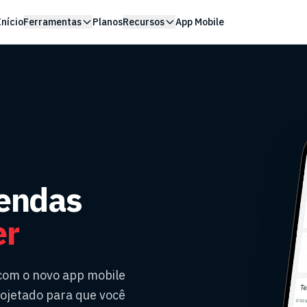
Início
Ferramentas
Planos
Recursos
App Mobile
vendas
er
 com o novo app mobile
rojetado para que você