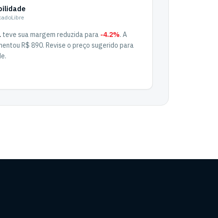
bilidade
cadoLibre
L
teve sua margem reduzida para
-4.2%
. A
entou R$ 890. Revise o preço sugerido para
de.