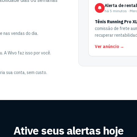
abilidade dias ou semanas
Alerta de renta
há 5 minutos · Mer
Tênis Running Pro X
comissão de frete aum
e nas vendas do dia.
recuperar rentabilida
Ver anúncio →
. A Wivo faz isso por você.
ria sua conta, sem custo.
Ative seus alertas hoje