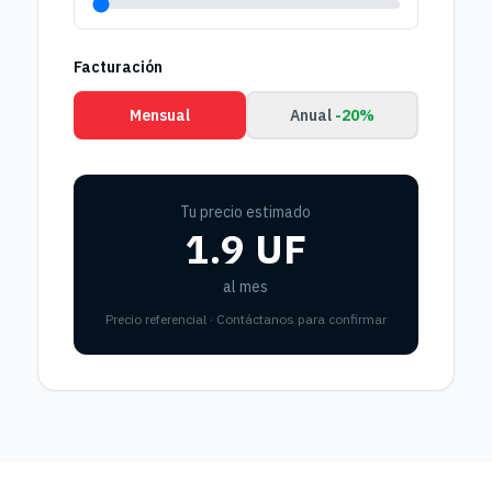
Facturación
Mensual
Anual
-20%
Tu precio estimado
1.9 UF
al mes
Precio referencial · Contáctanos para confirmar