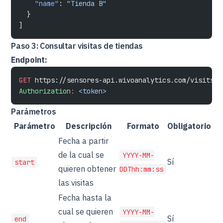
    "name"
: 
"Tienda B"
  }
]
Paso 3: Consultar visitas de tiendas
Endpoint:
GET
 https://sensores-api.wivoanalytics.com/visits?s
Authorization
:
 <token>
Parámetros
Parámetro
Descripción
Formato
Obligatorio
Fecha a partir
de la cual se
YYYY-MM-
Sí
start
quieren obtener
DDThh:mm:ss
las visitas
Fecha hasta la
cual se quieren
YYYY-MM-
Sí
end