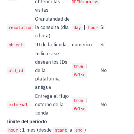
obtener las
DDThh:mm:ss
visitas
Granularidad de
la consulta (día
|
Sí
resolution
day
hour
u hora)
ID de la tienda
numérico
Sí
object
Indica si se
desean los IDs
|
true
de la
No
old_id
false
plataforma
antigua
Entrega el flujo
|
true
externo de la
No
external
false
tienda
Límite del período
: 1 mes (desde
a
)
hour
start
end