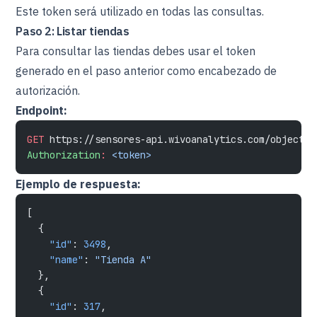
Este token será utilizado en todas las consultas.
Paso 2: Listar tiendas
Para consultar las tiendas debes usar el token
generado en el paso anterior como encabezado de
autorización.
Endpoint:
GET
 https://sensores-api.wivoanalytics.com/objects
Authorization
:
 <token>
Ejemplo de respuesta:
[
  {
    "id"
: 
3498
,
    "name"
: 
"Tienda A"
  },
  {
    "id"
: 
317
,